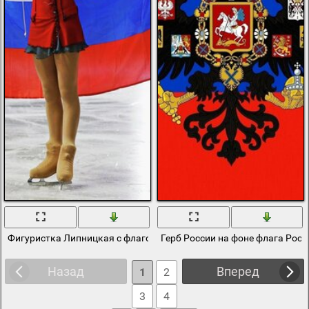
Фигуристка Липницкая с флагом России
Герб России на фоне флага Росс
Назад
Вперед
1
2
3
4