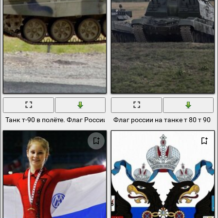
Танк т-90 в полёте. Флаг России
Флаг россии на танке т 80 т 90