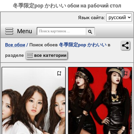
冬季限定pop かわいい обои на рабочий стол
Язык сайта:
Menu
Все обои
/
Поиск обоев
冬季限定pop かわいい
в
разделе
все категории