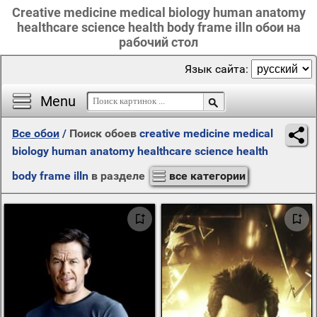
Creative medicine medical biology human anatomy
healthcare science health body frame illn обои на
рабочий стол
Язык сайта:
Menu
Все обои
/
Поиск обоев
creative medicine medical
biology human anatomy healthcare science health
body frame illn
в разделе
все категории