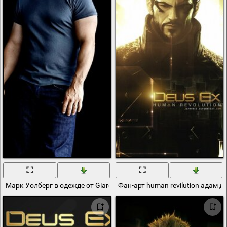
Марк Уолберг в одежде от Giardino на обложке журнала Mens Hea
Фан-арт human revilution адам д