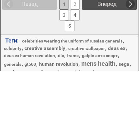
Назад
Вперед
1
2
3
4
5
Теги:
,
celebrities wearing the uniform of russian generals
,
creative assembly
,
,
deus ex
,
celebrity
creative wallpaper
,
,
,
,
deus ex human revolution
dlc
frame
galpin авто спорт
mens health
,
,
human revolution
,
,
sega
,
generals
gt500
total war : rome 2
,
,
,
,
0
mohammed ali
total war : rome ii
актер
,
адам дженсен
,
,
,
,
wide body
аквилифер
аниме
,
,
,
,
,
,
взгляд
,
битва
боксер
борода
броня
брызги
вечер
вода
,
воин
,
,
,
,
,
война
войско
ганнибал у воро
ганнибал у ворот
джинсы
,
,
,
,
,
,
город
гряз
деревья
деус экс
джоэл эдгертон
журнал
доспехи
,
,
,
,
,
,
дым
дэвид клерихью
копье
копья
марк уолберг
,
,
,
,
,
,
корабель
крыша
куртка
маски
мех
патрик giardino
меч
,
,
небо
,
,
футболка
,
мужчины-а
шлем