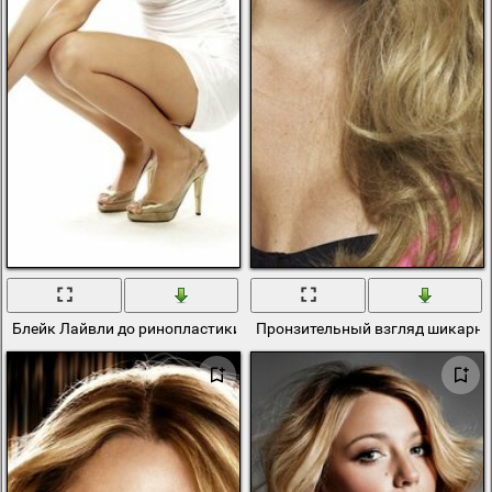
Блейк Лайвли до ринопластики и замужества с Райаном Рейнол
Пронзительный взгляд шикарно