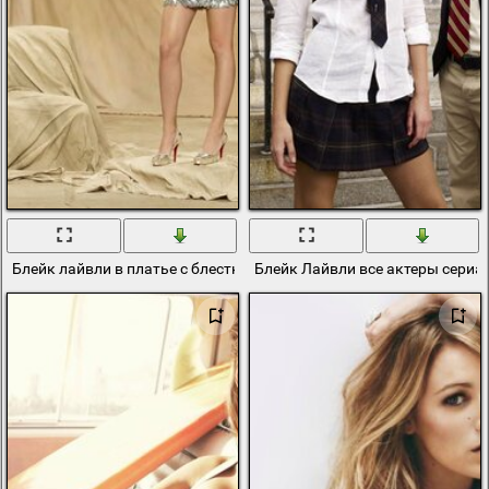
Блейк лайвли в платье с блестками
Блейк Лайвли все актеры сериа