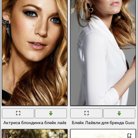
Актриса блондинка блейк лайвли крупным планом
Блейк Лайвли для бренда Gucci