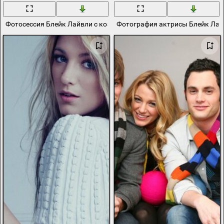
Фотосессия Блейк Лайвли с козой
Фотография актрисы Блейк Лай