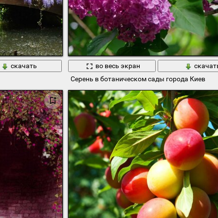
скачать
во весь экран
скачат
Серень в ботаническом сады города Киев