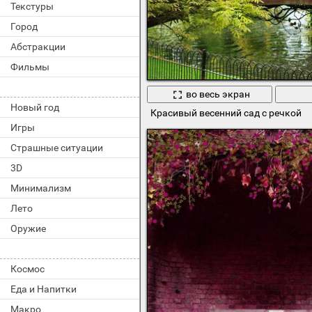
Текстуры
Город
Абстракции
Фильмы
во весь экран
Новый год
Красивый весенний сад с речкой
Игры
Страшные ситуации
3D
Минимализм
Лето
Оружие
Космос
Еда и Напитки
Макро