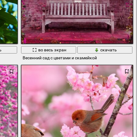
ь
во весь экран
скачать
Весенний сад с цветами и скамейкой