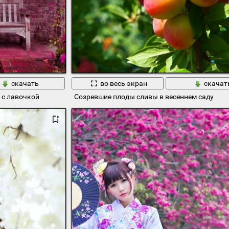
скачать
во весь экран
скачат
 с лавочкой
Созревшие плоды сливы в весеннем саду