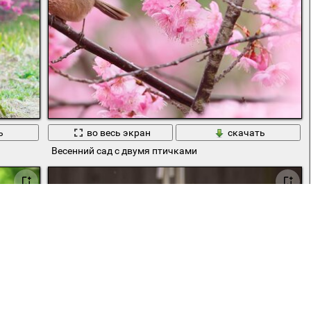
ь
во весь экран
скачать
Весенний сад с двумя птичками