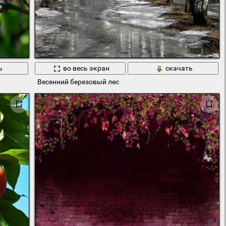
ь
во весь экран
скачать
Весенний березовый лес