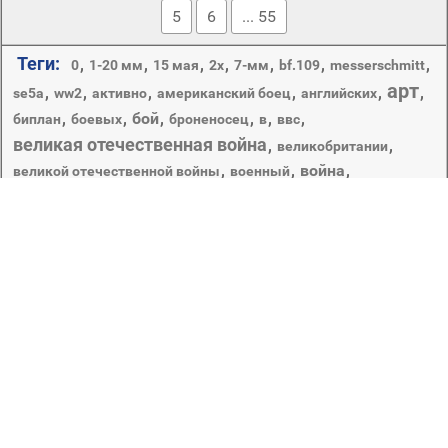
5
6
... 55
Теги:
,
,
,
,
,
,
,
0
1-20 мм
15 мая
2x
7-мм
bf.109
messerschmitt
арт
,
,
,
,
,
,
se5a
ww2
активно
американский боец
английских
,
,
бой
,
,
,
,
биплан
боевых
броненосец
в
ввс
великая отечественная война
,
,
великобритании
,
,
война
,
великой отечественной войны
военный
,
,
,
вооружение
вторая мировая война
второй мировой войны
,
,
гражданская война
,
,
гаубица
горные
двигатель
,
,
,
,
действиях
день победы
джексон \ ы похороны
дмс
,
,
,
,
,
живопись
знамя
из
искусство
историческая
,
истребитель
,
,
,
истребителей
клуб
коллекция
красная армия
,
,
королевский авиационный завод
небо
,
,
,
,
,
,
лучших
м-107а
мессершмитты
морской бой
на
,
,
,
,
рисунок
,
облака
один
одноместный
одномоторный
солдаты
самолет
советский
,
,
Copyright © 2012-2026 Amdoit | Designed by
Amdoit