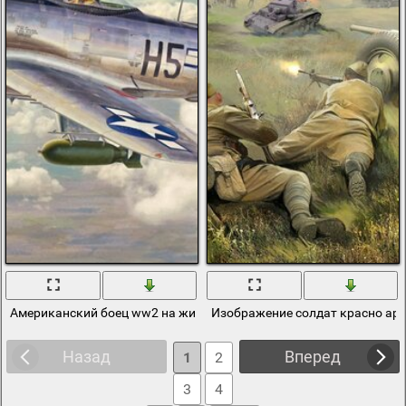
Американский боец ww2 на живописной картине войны
Изображение солдат красно арм
Назад
Вперед
1
2
3
4