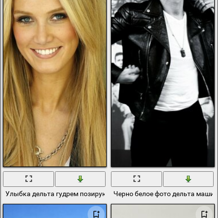
Улыбка дельта гудрем позирующей на фоне досок
Черно белое фото дельта маши