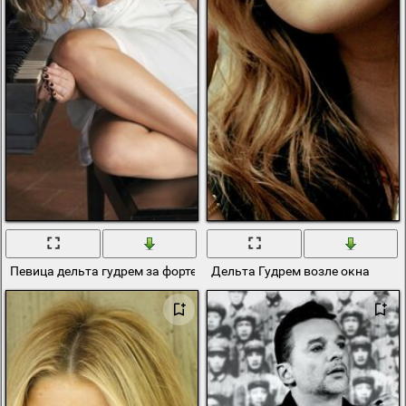
Певица дельта гудрем за фортепианно
Дельта Гудрем возле окна