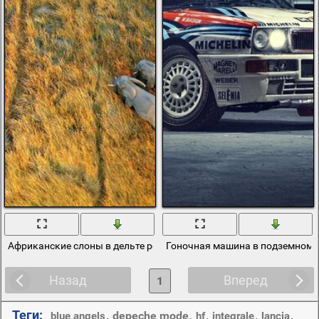
Африканские слоны в дельте реки Окаванго
Гоночная машина в подземном 
Назад
Вперед
1
Теги:
,
depeche mode
,
,
,
,
blue angels
hf
integrale
lancia