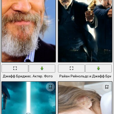
Джефф Бриджес. Актер. Фото
Райан Рейнольдс и Джефф Брид