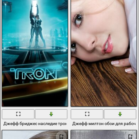
Джефф бриджес наследие трона
Джефф милтон обои для рабоче