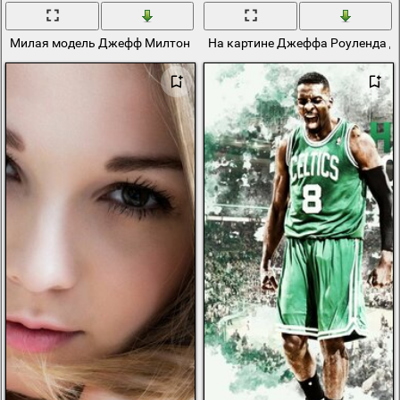
Милая модель Джефф Милтон
На картине Джеффа Роуленда д