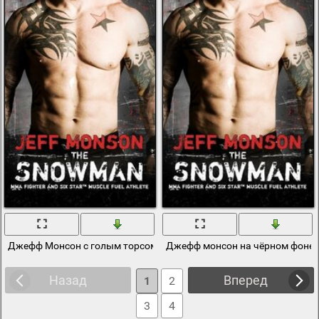
Джефф Монсон с голым торсом
Джефф монсон на чёрном фоне с
Назад
Вперед
1
2
3
4