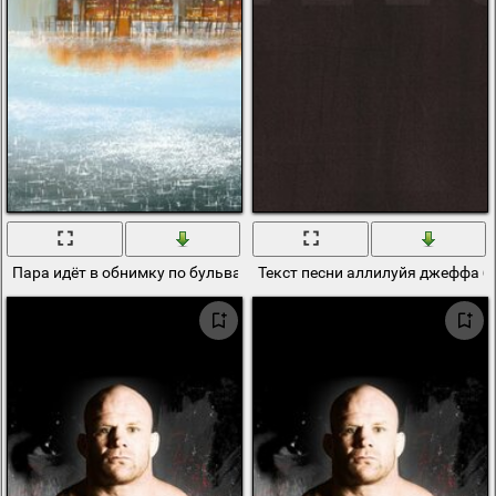
Пара идёт в обнимку по бульвару под дождём, картина Джеффа 
Текст песни аллилуйя джеффа б