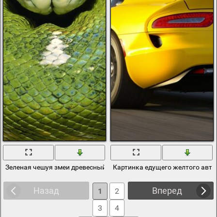
Зеленая чешуя змеи древесный боа
Картинка едущего желтого авто
Назад
Вперед
1
2
3
4