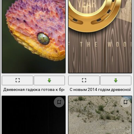
Двевесная гадюка готова к броску
С новым 2014 годом древесной