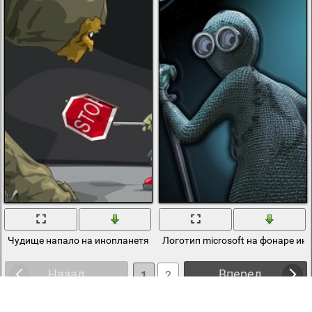
Чудище напало на инопланетянина с табличкой стоп
Логотип microsoft на фонаре и
Назад
Вперед
1
2
3
4