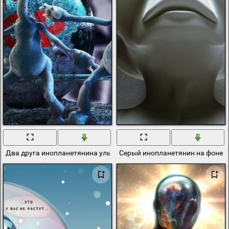
Два друга инопланетянина улыбаются
Серый инопланетянин на фоне з