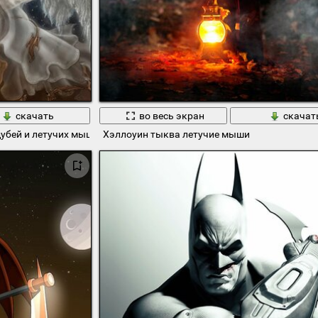
скачать
во весь экран
скачат
дубей и летучих мышей
Хэллоуин тыква летучие мыши