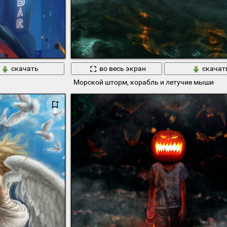
скачать
во весь экран
скачат
Морской шторм, корабль и летучие мыши