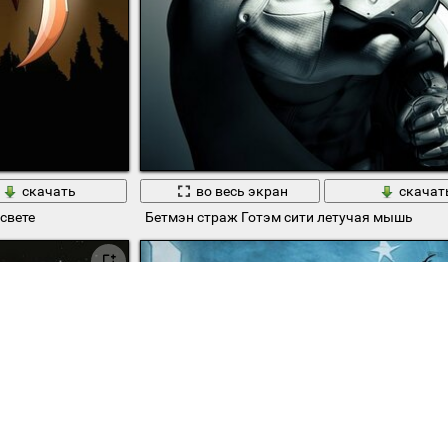
скачать
во весь экран
скачат
свете
Бетмэн страж Готэм сити летучая мышь