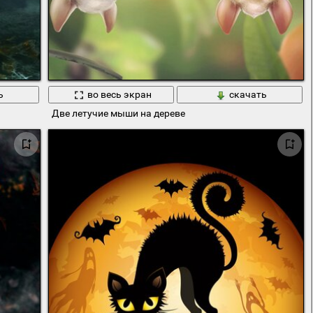
ь
во весь экран
скачать
Две летучие мыши на дереве