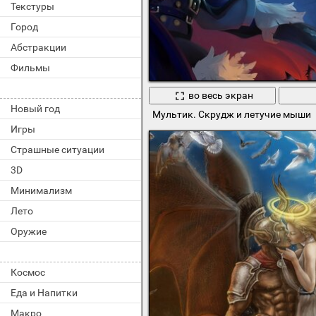
Текстуры
Город
Абстракции
Фильмы
во весь экран
Новый год
Мультик. Скрудж и летучие мыши
Игры
Страшные ситуации
3D
Минимализм
Лето
Оружие
Космос
Еда и Напитки
Макро