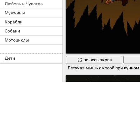
Любовь и Чувства
Мужчины
Корабли
Собаки
Мотоциклы
Дети
во весь экран
Летучая мышь с косой при лунном 