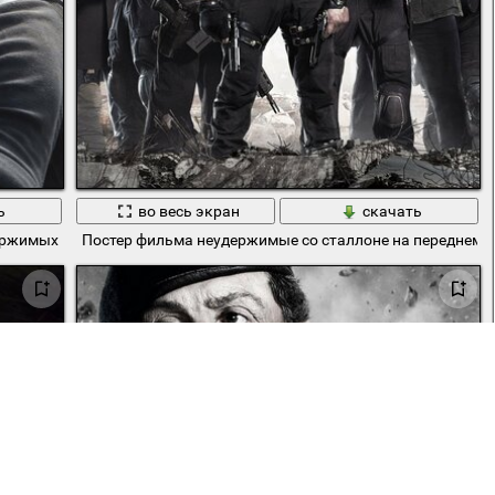
ь
во весь экран
скачать
ержимых 3
Постер фильма неудержимые со сталлоне на переднем 