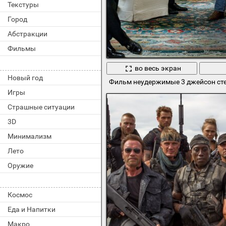
Текстуры
Город
Абстракции
Фильмы
во весь экран
Новый год
Фильм неудержимые 3 джейсон сте
Игры
Страшные ситуации
3D
Минимализм
Лето
Оружие
Космос
Еда и Напитки
Макро