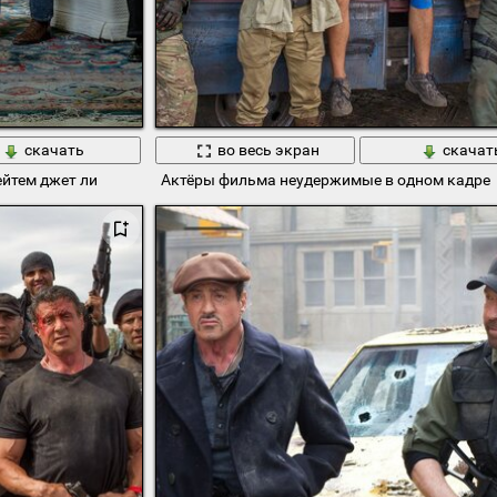
скачать
во весь экран
скачат
йтем джет ли
Актёры фильма неудержимые в одном кадре