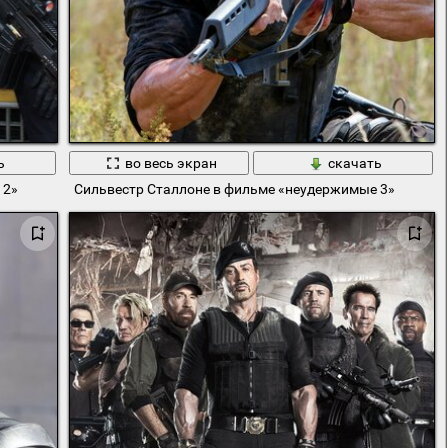
ь
во весь экран
скачать
 2»
Сильвестр Сталлоне в фильме «неудержимые 3»