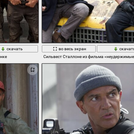
скачать
во весь экран
скачат
инке
Сильвест Сталлоне из фильма «неудержимые