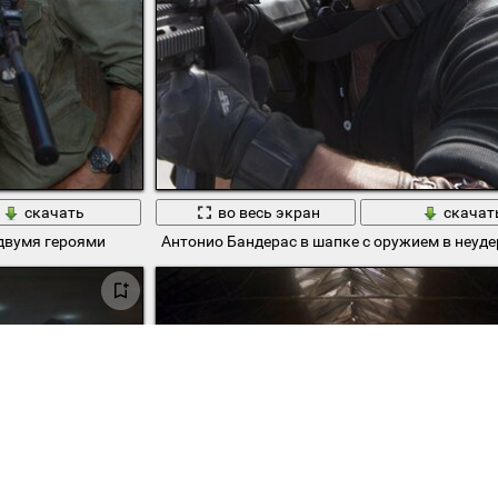
скачать
во весь экран
скачат
 двумя героями
Антонио Бандерас в шапке с оружием в неуд