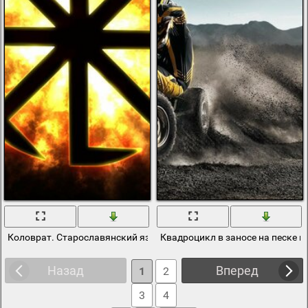
Коловрат. Старославянский языческий символ солнца
Квадроцикл в заносе на песке 
Назад
Вперед
1
2
3
4