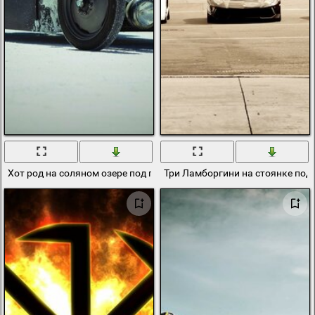
Хот род на соляном озере под палящим солнцем
Три Ламборгини на стоянке по