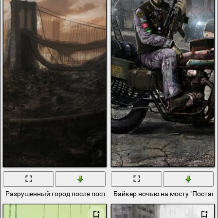
Разрушенный город после постапокалипсиса
Байкер ночью на мосту "Постап