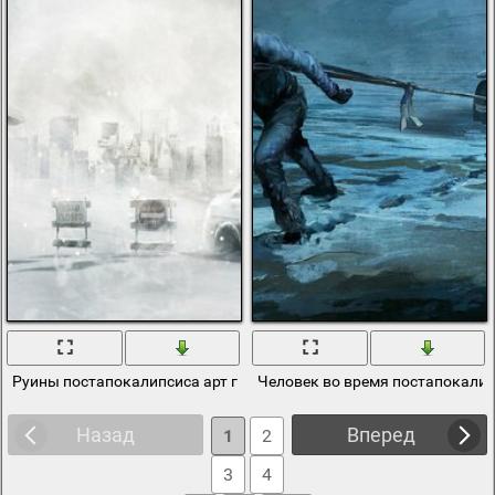
Руины постапокалипсиса арт город
Человек во время постапокали
Назад
Вперед
1
2
3
4