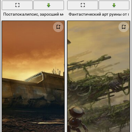
Постапокалипсис, заросший мост в город
Фантастический арт руины от г