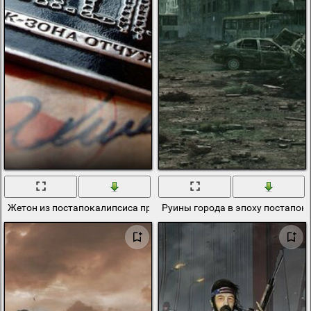
Жетон из постапокалипсиса пропуск в зону отчуждения
Руины города в эпоху постапок