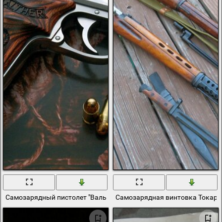
Самозарядный пистолет "Вальтер" крупным планомп
Самозарядная винтовка Токаре