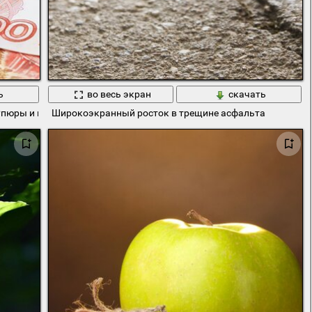
ь
во весь экран
скачать
Купюры и монеты
Широкоэкранный росток в трещине асфальта