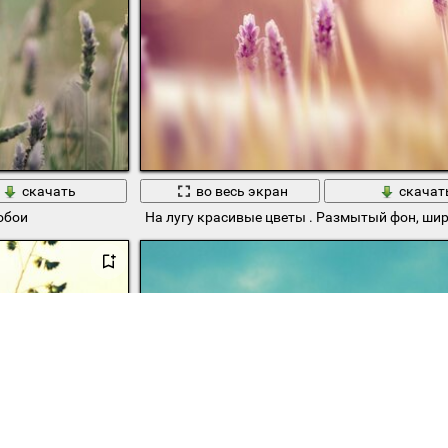
скачать
во весь экран
скачат
обои
На лугу красивые цветы . Размытый фон, ш