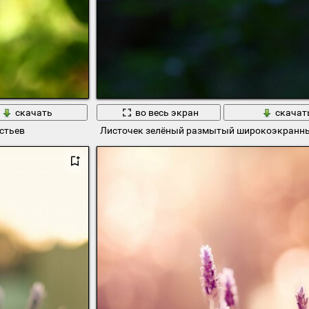
скачать
во весь экран
скачат
стьев
Листочек зелёный размытый широкоэкранны