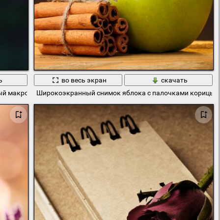
ь
во весь экран
скачать
й макро сьемка
Широкоэкранный снимок яблока с палочками корицы