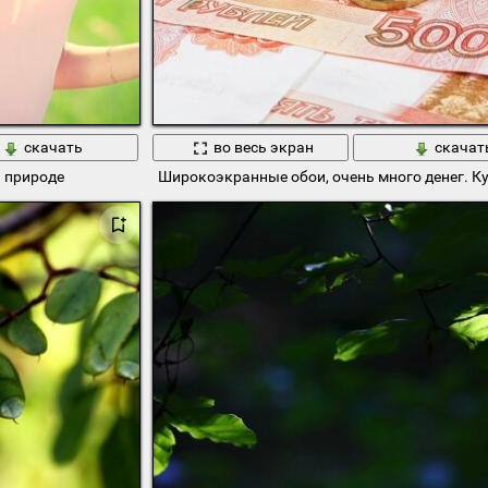
скачать
во весь экран
скачат
 природе
Широкоэкранные обои, очень много денег. 