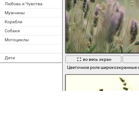
Любовь и Чувства
Мужчины
Корабли
Собаки
Мотоциклы
Дети
во весь экран
Цветочное роле широкоэкранные 