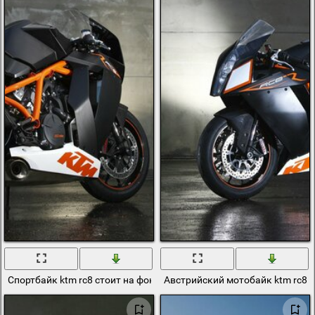
Спортбайк ktm rc8 стоит на фоне бетонной стены
Австрийский мотобайк ktm rc8 