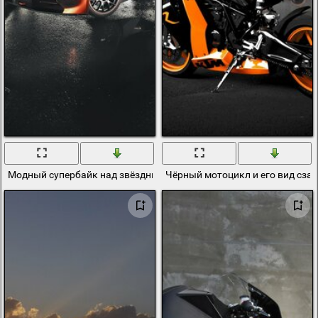
Модный супербайк над звёздным небом
Чёрный мотоцикл и его вид сза