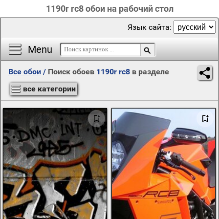
1190r rc8 обои на рабочий стол
Язык сайта:
Menu
Все обои
/
Поиск обоев
1190r rc8
в разделе
все категории