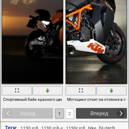
Спортивный байк красного цвета на закате
Мотоцикл стоит на стоянке в г
Назад
Вперед
1
2
Теги:
hi-tech
,
,
,
,
,
1190 rc8
1190 rc8-x
1190r rc8
bike