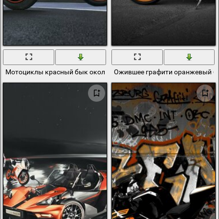
Мотоциклы красный бык около здания
Ожившее графити оранжевый б