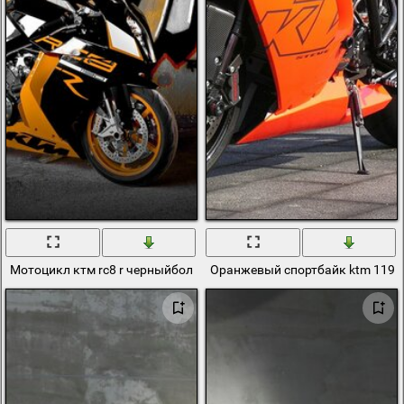
Мотоцикл ктм rc8 r черныйбольшой парусник
Оранжевый спортбайк ktm 1190 