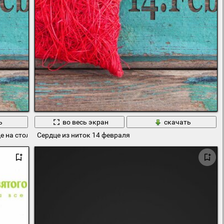
ь
во весь экран
скачать
е на столе
Сердце из ниток 14 февраля