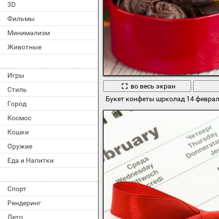
3D
Фильмы
Минимализм
Животные
Игры
во весь экран
Стиль
Букет конфеты шрколад 14 февра
Город
Космос
Кошки
Оружие
Еда и Напитки
Спорт
Рендеринг
Лето