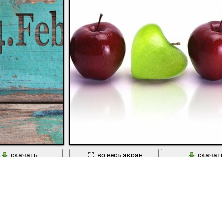
скачать
во весь экран
скачат
дце
14 февраля день святого валентина