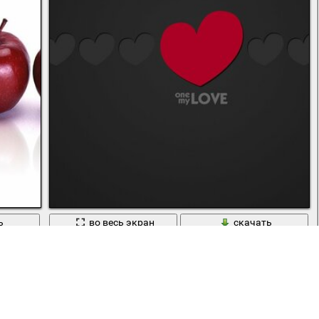
ь
во весь экран
скачать
Картинка на 14 февраля на черном фоне