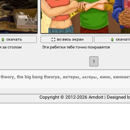
скачать
во весь экран
скачат
дя за столом
Эти ребятки тебе точно понравятся
1
 theory
,
the big bang theoryа
,
актеры
,
,
кино
,
киноак
актёры
Copyright © 2012-2026 Amdoit | Designed 