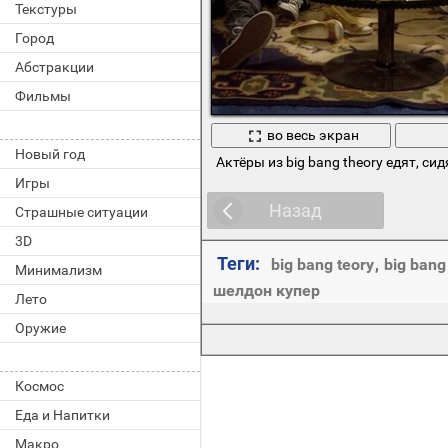
Текстуры
Город
Абстракции
Фильмы
во весь экран
Новый год
Актёры из big bang theory едят, си
Игры
Назад
Страшные ситуации
3D
Теги:
big bang teory
,
big bang
Минимализм
шелдон купер
Лето
Оружие
Космос
Еда и Напитки
Макро