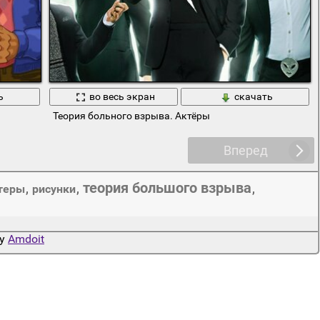
ь
во весь экран
скачать
Теория больного взрыва. Актёры
Вперед
теория большого взрыва
теры
,
рисунки
,
,
by
Amdoit