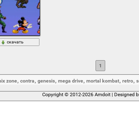
скачать
1
ix zone
,
contra
,
genesis
,
mega drive
,
mortal kombat
,
retro
,
s
Copyright © 2012-2026 Amdoit | Designed 