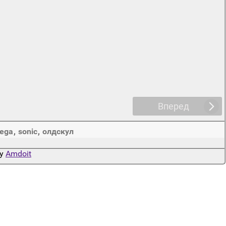
Вперед
ega
,
sonic
,
олдскул
by
Amdoit