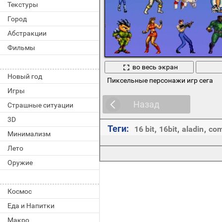
Текстуры
Город
Абстракции
Фильмы
во весь экран
Новый год
Пиксельные персонажи игр сега
Игры
Назад
Страшные ситуации
3D
Теги:
16 bit
,
16bit
,
aladin
,
com
Минимализм
Лето
Оружие
Космос
Еда и Напитки
Макро