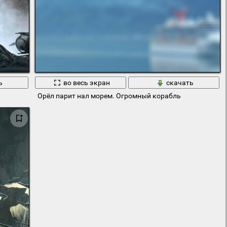
ь
во весь экран
скачать
Орёл парит нал морем. Огромный корабль