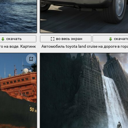
скачать
во весь экран
скачат
то на воде. Картинка на рабочий стол
Автомобиль toyota land cruise на дороге в гор