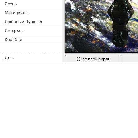
Осень
Мотоциклы
Любовь и Чувства
Интерьер
Корабли
Дети
во весь экран
Фантастика Скотта Ричарда, Док-с
Назад
Теги:
,
,
,
anchor
art
background
b
,
,
,
michal matczak
movie
movies
nor
,
,
the caribbean
the flying dutchman
,
,
корабль
,
,
джип
дорога
крузак