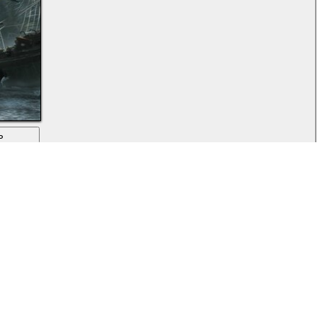
ь
море
Вперед
,
,
,
,
,
,
,
approaching
ice
icebreaker
ky
land cruiser
mark
matchack
ship
sea
,
,
,
,
,
,
,
,
,
i
scott richard
0
space
star
stars
storm
,
,
,
,
,
,
,
allpaper
wallpapers
wing
армия
внедорожник
горы
десант
by
Amdoit