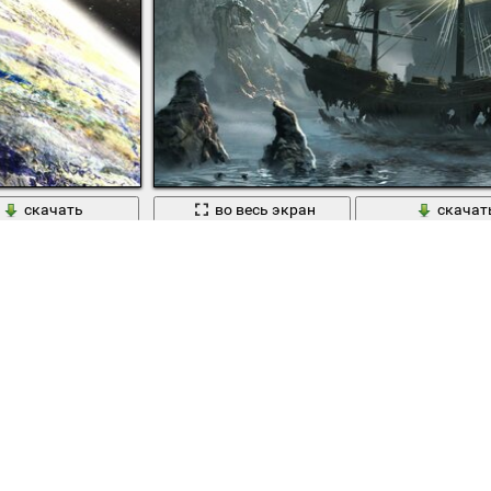
скачать
во весь экран
скачат
танция в космосе, красивые звёзды
Обветшалый корабль-призрак среди скал в 
1
,
,
,
,
,
,
,
oats
cruise
docking station
eagle
film
films
galaxy
ghost ship 
,
,
,
,
,
,
,
,
th
oblivion
pirates
planet
pole
rendering
rich35211
rocks
sci-f
,
,
,
,
,
tom
tom cruise
toyota
uss essexбamphibious assault ship
view
w
,
,
,
,
крылья
ленд крузер
небо
орел
оружие
Copyright © 2012-2026 Amdoit | Designed 