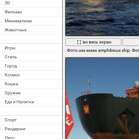
3D
Фильмы
Минимализм
Животные
во весь экран
Игры
Фото uss essex amphibious ship. Фо
Стиль
Город
Космос
Кошки
Оружие
Еда и Напитки
Спорт
Рендеринг
Лето