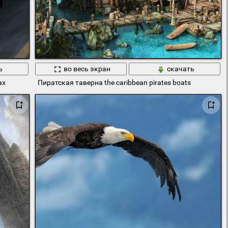
ь
во весь экран
скачать
ах
Пиратская таверна the caribbean pirates boats