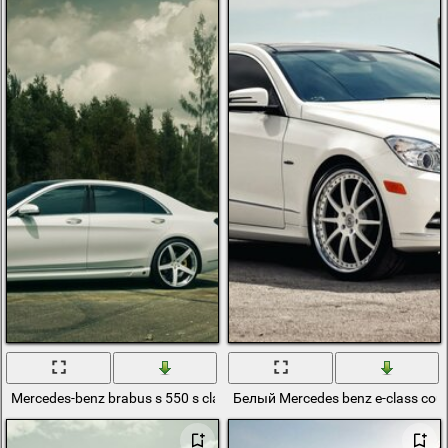
Mercedes-benz brabus s 550 s class. белый мерседес бенц брабус н
Белый Mercedes benz e-class co