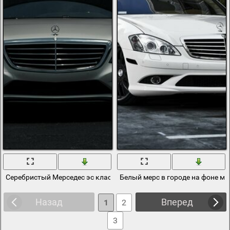
Серебристый Мерседес эс класса стоит на парковке
Белый мерс в городе на фоне м
Назад
Вперед
1
2
3