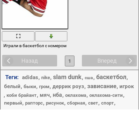
Играли в баскетбол с номером один
Назад
Вперед
1
slam dunk
баскетбол
Теги:
adidas
,
,
,
,
,
nike
сша
зависание
белый
деррик роуз
игрок
,
быки
,
,
,
,
гром
нба
мяч
,
,
,
,
,
,
коби брайант
оклахома
оклахома-сити
первый
,
,
,
,
,
,
рапторс
рисунок
сборная
свет
спорт
,
,
татуировка
,
терренс росс
,
,
стадион
сша
торонто
фон
форма
,
,
,
,
хищники
,
уэстбрук
фиолетовый
чикаго буллз