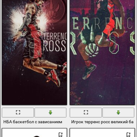
НБА баскетбол с зависанием
Игрок терренс росс великий ба