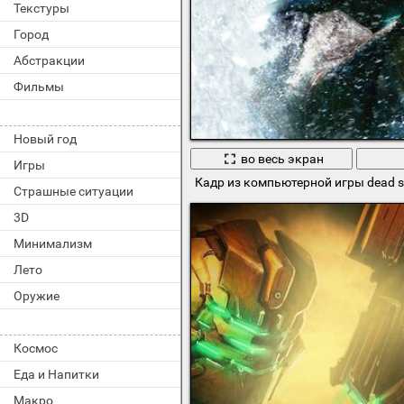
Текстуры
Город
Абстракции
Фильмы
Новый год
во весь экран
Игры
Кадр из компьютерной игры dead 
Страшные ситуации
3D
Минимализм
Лето
Оружие
Космос
Еда и Напитки
Макро