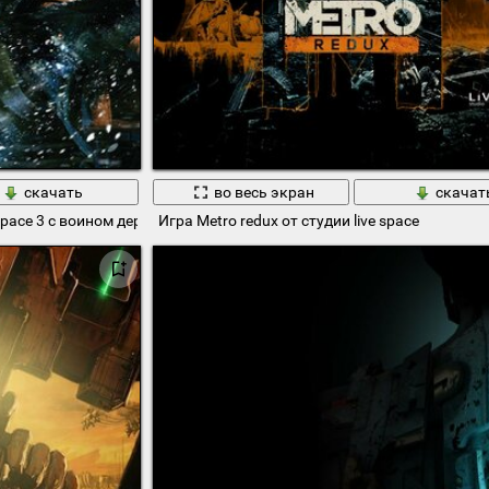
скачать
во весь экран
скачат
space 3 с воином держащий оружие
Игра Metro redux от студии live space