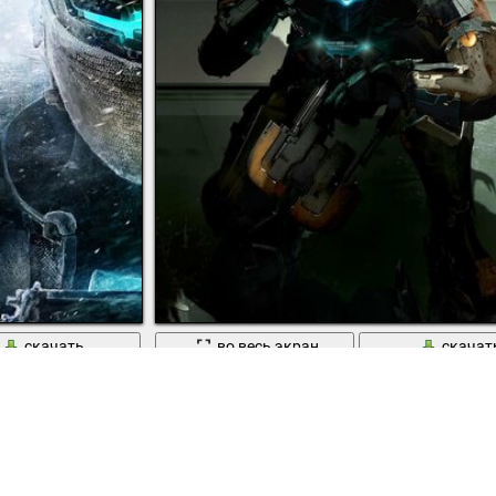
скачать
во весь экран
скачат
 игры dead space 3
Персонаж из игры Dead Space 2 Айзек