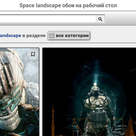
Space landscape обои на рабочий стол
landscape
в разделе
все категории