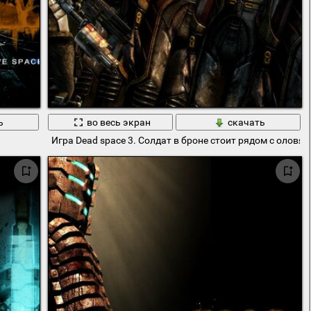
ь
во весь экран
скачать
Игра Dead space 3. Солдат в броне стоит рядом с оловя