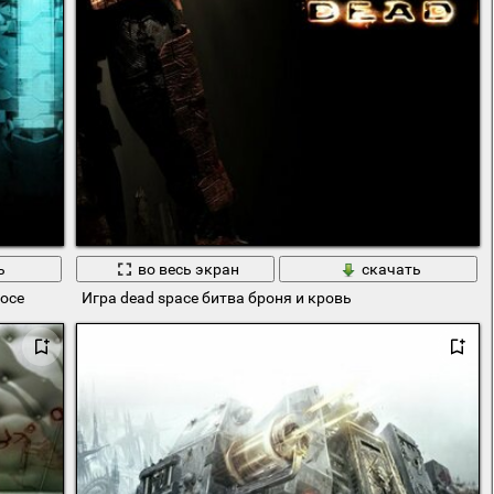
ь
во весь экран
скачать
мосе
Игра dead space битва броня и кровь