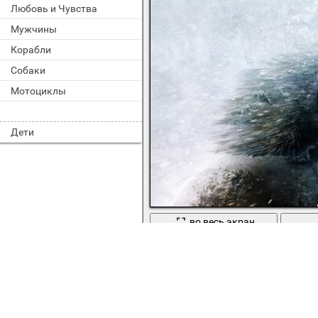
Любовь и Чувства
Мужчины
Корабли
Собаки
Мотоциклы
Дети
во весь экран
Айзек кларк под шлемом в снегу из