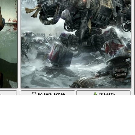
ь
во весь экран
скачать
Дреднаут с волками из space wolves