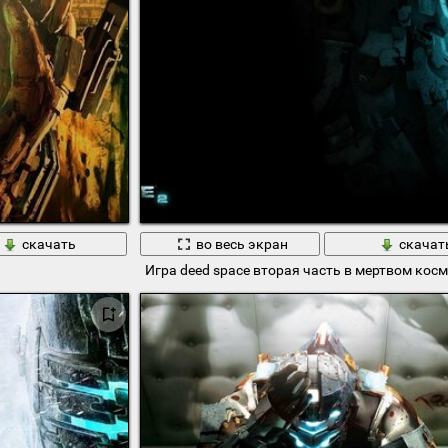
скачать
во весь экран
скачат
Игра deed space вторая часть в мертвом кос