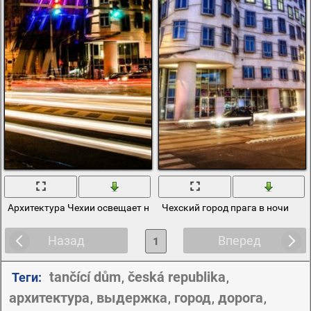
Архитектура Чехии освещает ночную улицу
Чехский город прага в ночи
Назад
Вперед
1
tančící dům
česká republika
Теги:
,
,
архитектура
выдержка
город
дорога
,
,
,
,