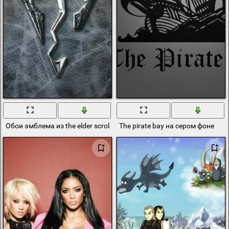
Обои эмблема из the elder scrols 5 skyrim
The pirate bay на сером фоне