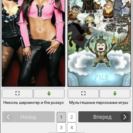
Николь шерзингер и the pussycat dolls фото
Мультяшные персонажи игры The e
Назад
Вперед
1
2
3
4