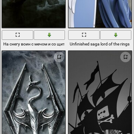
На снегу воин с мечом и со щитом это the elder scrolls skyrim
Unfinished saga lord of the rings