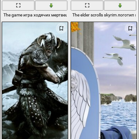
The game игра ходячих мертвецов
The elder scrolls skyrim логотип 