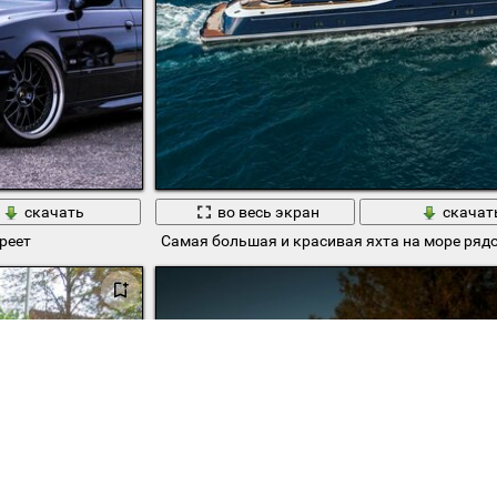
скачать
во весь экран
скачат
реет
Самая большая и красивая яхта на море ряд