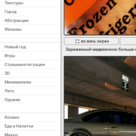
Текстуры
Город
Абстракции
Фильмы
во весь экран
Новый год
Зараженный медвежонок больше ни
Игры
Страшные ситуации
3D
Минимализм
Лето
Оружие
Космос
Еда и Напитки
Макро