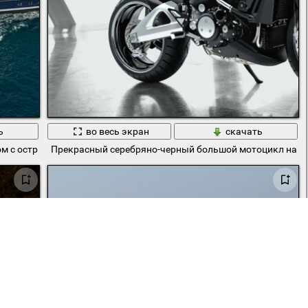
ь
во весь экран
скачать
ом с островом
Прекрасный серебряно-черный большой мотоцикл на ф