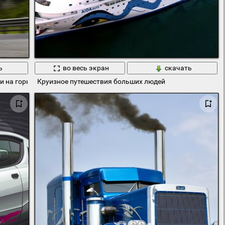
ь
во весь экран
скачать
 на горной дороге
Круизное путешествия больших людей