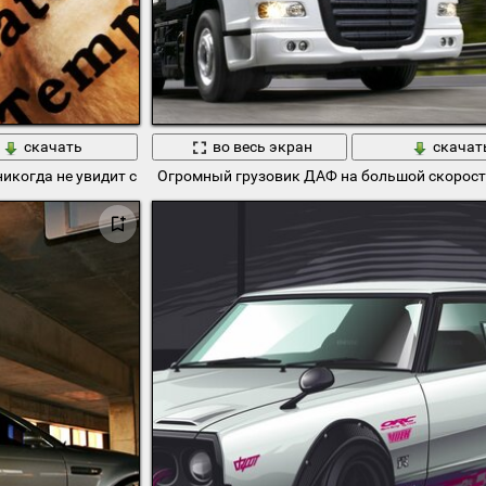
скачать
во весь экран
скачат
когда не увидит свою хозяйку
Огромный грузовик ДАФ на большой скорости