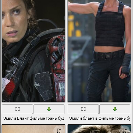
Эмили Блант фильме грань будущего
Эмили блант в фильме грань бу