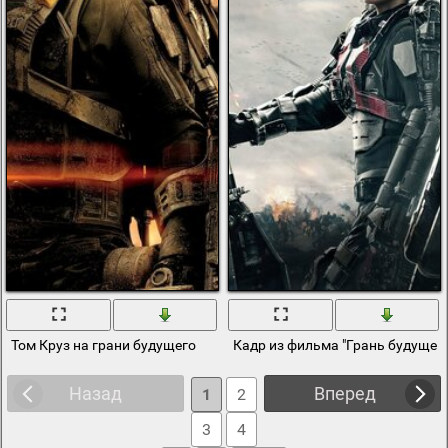
Том Круз на грани будущего
Кадр из фильма "Грань будущег
Назад
Вперед
1
2
3
4