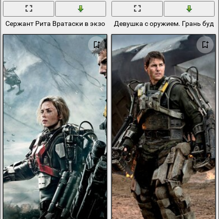
Сержант Рита Вратаски в экзокостюме из фильма «Грань будуще
Девушка с оружием. Грань буду