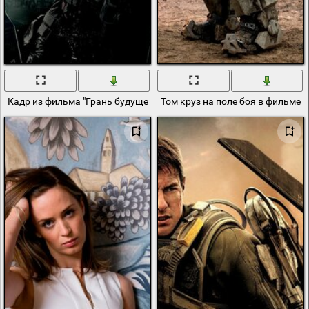
Кадр из фильма "Грань будущего" с Томом Крузом и Эмилией Бла
Том круз на поле боя в фильме 