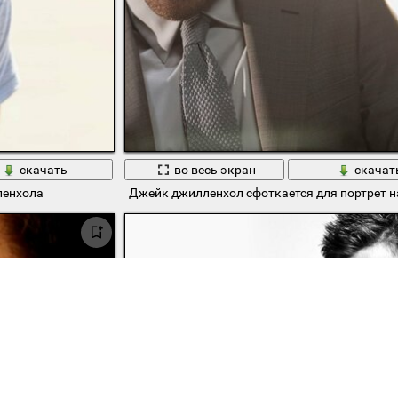
скачать
во весь экран
скачат
ленхола
Джейк джилленхол сфоткается для портрет н