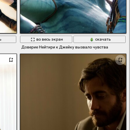
ь
во весь экран
скачать
с Биркин, Ада Вонг, Пирс Nivans
Доверие Нейтири к Джейку вызвало чувства