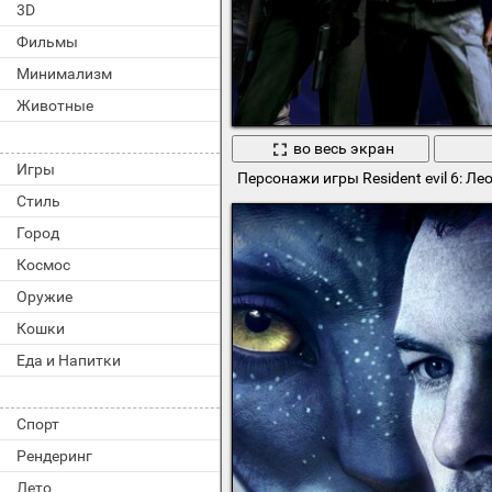
3D
Фильмы
Минимализм
Животные
во весь экран
Игры
Персонажи игры Resident evil 6: Л
Стиль
Город
Космос
Оружие
Кошки
Еда и Напитки
Спорт
Рендеринг
Лето