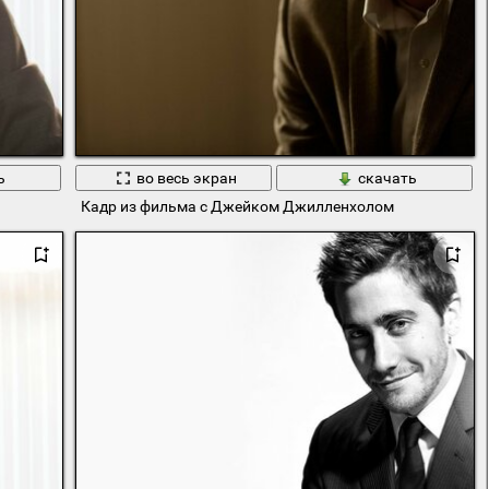
ь
во весь экран
скачать
Кадр из фильма с Джейком Джилленхолом