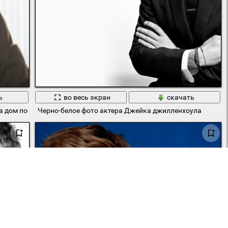
ь
во весь экран
скачать
а дом поставит
Черно-белое фото актера Джейка джилленхоула