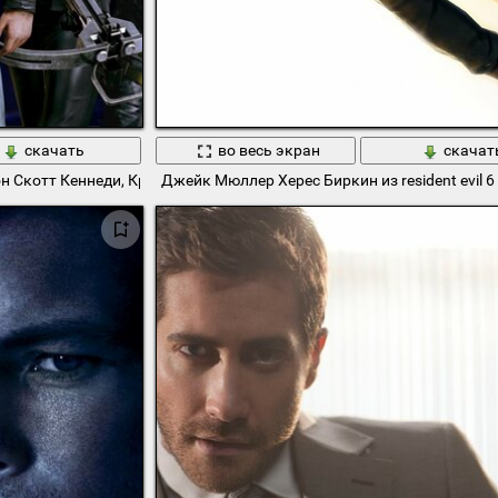
скачать
во весь экран
скачат
еон Скотт Кеннеди, Крис Редфилд, Джейк Мюллер, Елена Харпер, Хере
Джейк Мюллер Херес Биркин из resident evil 6