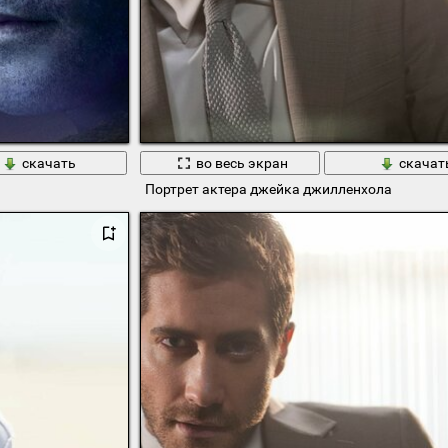
скачать
во весь экран
скачат
Портрет актера джейка джилленхола