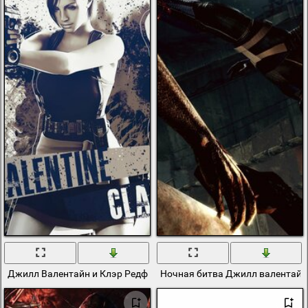
Джилл Валентайн и Клэр Редфилд, спина к спине
Ночная битва Джилл валентайн 