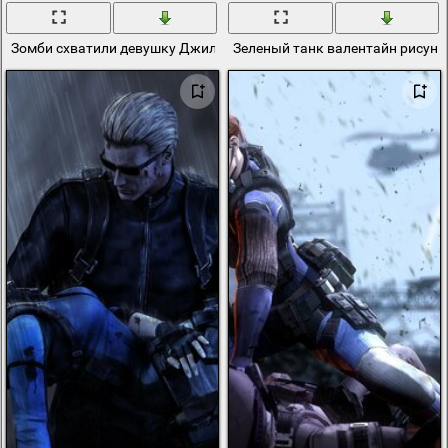
Зомби схватили девушку Джилл в игре resident evil 5
Зеленый танк валентайн рисуно