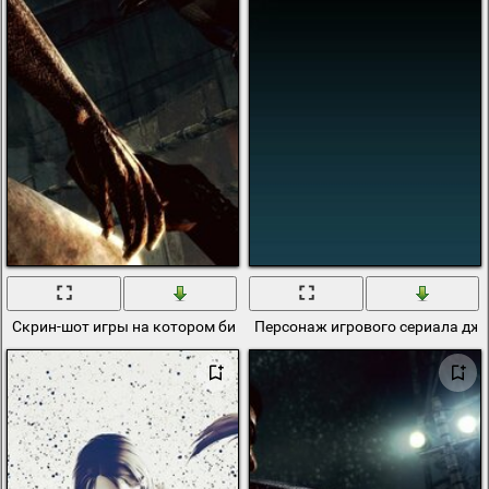
Скрин-шот игры на котором битва девушки джилл валентайн из 
Персонаж игрового сериала дж