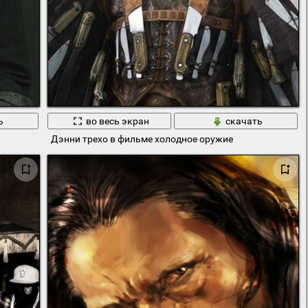
ь
во весь экран
скачать
Дэнни трехо в фильме холодное оружие