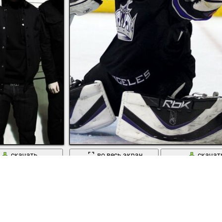
скачать
во весь экран
скачат
Нхл голкипер Лос- Анджелес Дэн Клутье