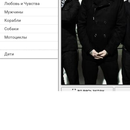
Любовь и Чувства
Мужчины
Корабли
Собаки
Мотоциклы
Дети
во весь экран
Дэнни j-dog крутые парни