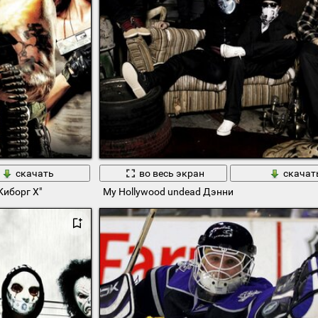
скачать
во весь экран
скачат
Киборг Х"
My Hollywood undead Дэнни