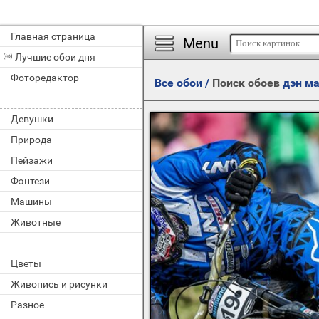
Главная страница
Menu
Лучшие обои дня
Фоторедактор
Все обои
/
Поиск обоев
дэн м
Девушки
Природа
Пейзажи
Фэнтези
Машины
Животные
Цветы
Живопись и рисунки
Разное