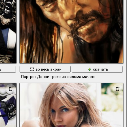
ь
во весь экран
скачать
Портрет Дэнни трехо из фильма мачете