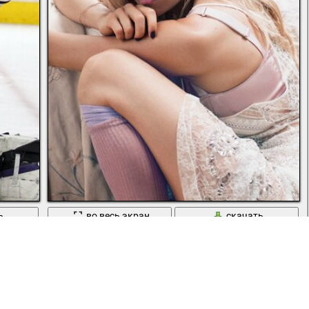
ь
во весь экран
скачать
Фотосессия для журнала elle сиенны Миллер