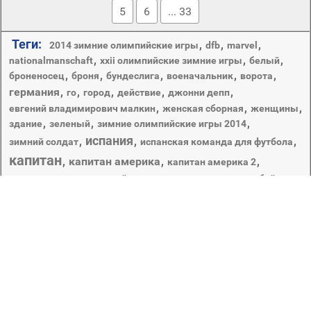
5
6
... 33
Теги:
,
,
,
2014 зимние олимпийские игры
dfb
marvel
,
,
,
nationalmanschaft
xxii олимпийские зимние игры
белый
,
,
,
,
,
броненосец
броня
бундеслига
военачальник
ворота
германия
,
,
,
,
,
го
город
действие
джонни депп
,
,
,
евгений владимирович малкин
женская сборная
женщины
,
,
,
здание
зеленый
зимние олимпийские игры 2014
испания
,
,
,
зимний солдат
испанская команда для футбола
капитан
,
капитан америка
,
,
капитан америка 2
,
,
капитан америка зимний солдат
капитан джек воробей
,
команда
,
,
,
капитан сборной
комикс
костюм
красная фурия
,
,
крис эванс
,
,
красные
криштиану роналду
,
,
,
,
,
,
,
круг
кружка
лед
лига чемпионов
малкин
маска
монах
,
,
,
мстители : возраст ultron
мстители: эра альтрона
мужчины
,
,
,
научно-фантастические
небо
олимпиада
,
олимпийские игры
,
,
пираты карибского моря на странных берегах
попугай
сборная испании по футболу
,
спорт
,
фон
,