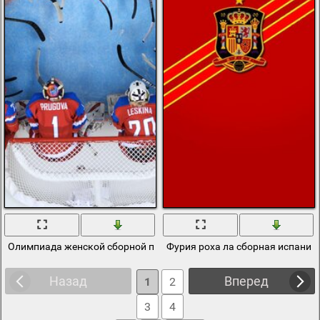
Олимпиада женской сборной по хоккею 2014г
Фурия роха ла сборная испании
Назад
Вперед
1
2
3
4