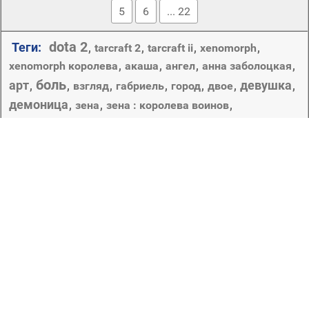
5
6
... 22
dota 2
Теги:
,
tarcraft 2
,
tarcraft ii
,
xenomorph
,
xenomorph королева
,
акаша
,
ангел
,
анна заболоцкая
,
боль
арт
девушка
,
,
взгляд
,
габриель
,
город
,
двое
,
,
демоница
,
зена
,
зена : королева воинов
,
зена-королева воинов
,
зерги
,
игра
,
иностранец
,
королева
королева боли
иностранцы
,
когти
,
,
,
королева клинков
,
королева стимпанк
,
королевы клинков
,
король
,
корона
,
кости
,
кровь
,
крылья
,
лицо
,
любовь
,
люси лоулесс
,
минимализм
,
наряд
,
оружие
,
очки
,
поза
,
покер
,
рене о коннор
,
рога
сара керриган
суккуб
,
,
стимпанк
,
,
татуировки
,
царапины
,
чашка
,
череп
,
черный
,
чужие
,
чужой
,
,
эмоция
чёрный
Copyright © 2012-2026 Amdoit | Designed by
Amdoit