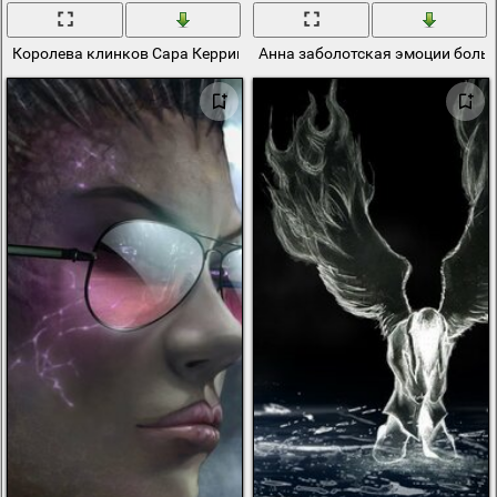
Королева клинков Сара Керриган
Анна заболотская эмоции боль