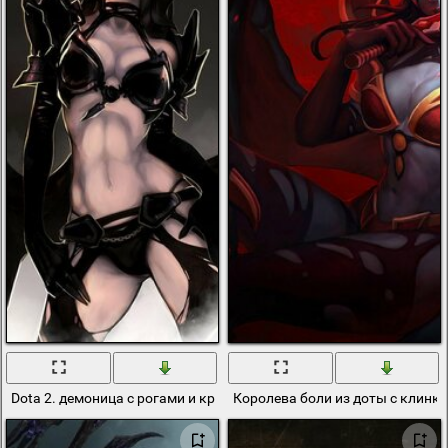
Dota 2. демоница с рогами и крыльями. суккуб. взгляд королевы
Королева боли из доты с клинко