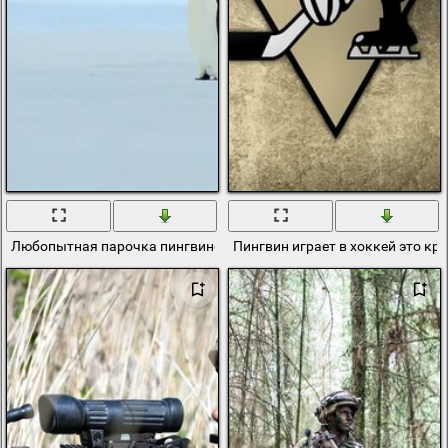
Любопытная парочка пингвинов на краю замли
Пингвин играет в хоккей это кр