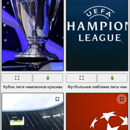
Кубок лиги чемпионов красивые обои
Футбольная эмблема лига чемп