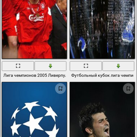
Лига чемпионов 2005 Ливерпуль, англия
Футбольный кубок лига чемпио