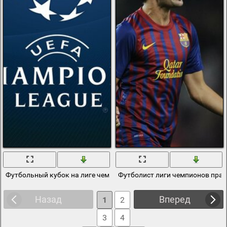
Футбольный кубок на лиге чемпионов
Футболист лиги чемпионов праз
Назад
Вперед
1
2
3
4