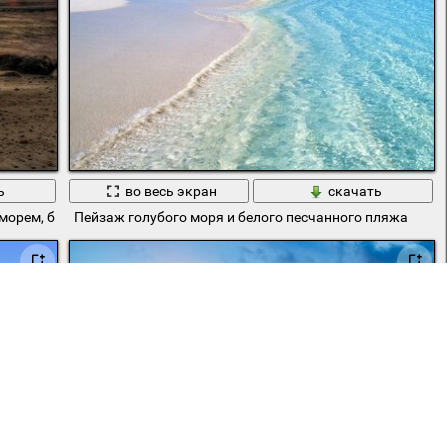
ь
во весь экран
скачать
морем, берегом
Пейзаж голубого моря и белого песчанного пляжа