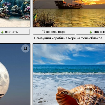
скачать
во весь экран
скачат
Плывущий корабль в море на фоне облаков