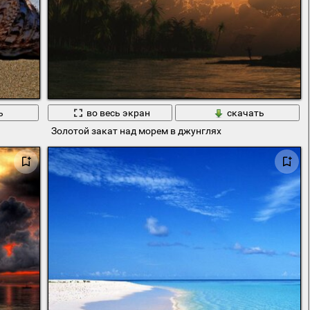
ь
во весь экран
скачать
Золотой закат над морем в джунглях