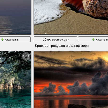
скачать
во весь экран
скачат
Красивая ракушка в волнах моря