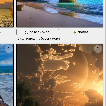
ь
во весь экран
скачать
Скала-арка на берегу моря