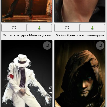
Фото с концерта Майкла джексона
Майкл Джексон в шляпе крупн