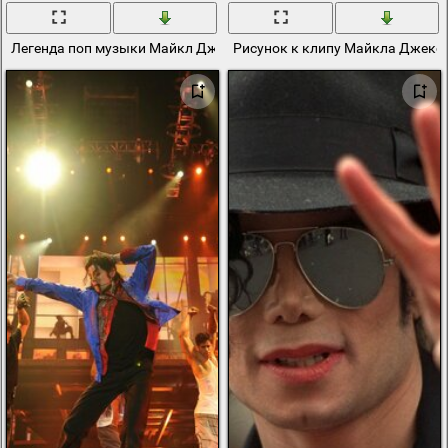
Легенда поп музыки Майкл Джексон
Рисунок к клипу Майкла Джекс