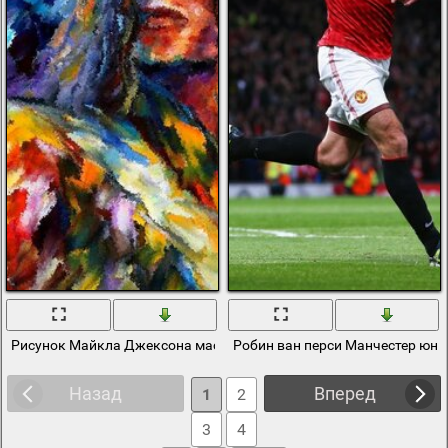
Рисунок Майкла Джексона маслом
Робин ван перси Манчестер юна
Назад
Вперед
1
2
3
4