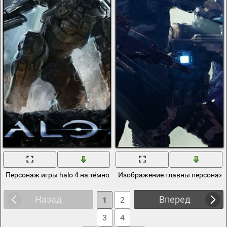
Персонаж игры halo 4 на тёмном фоне
Изображение главны персонаже
Назад
Вперед
1
2
3
4