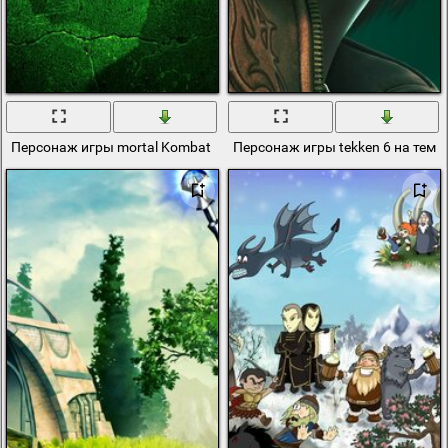
Персонаж игры mortal Kombat шан цзун
Персонаж игры tekken 6 на темн