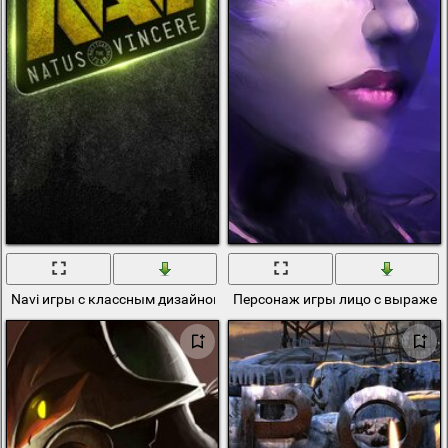
Navi игры с классным дизайном поп -арт от команды профи
Персонаж игры лицо с выраже