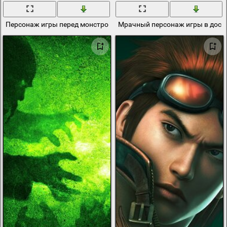
Персонаж игры перед монстром с красными глазами
Мрачный персонаж игры в досп