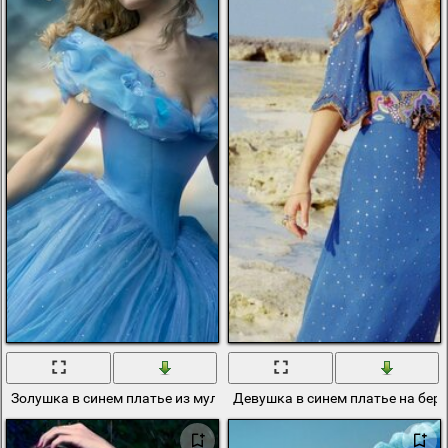
Золушка в синем платье из мультфильма уолта диснея
Девушка в синем платье на бер