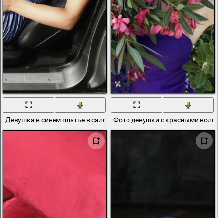
Девушка в синем платье в салоне автомобиля
Фото девушки с красными воло