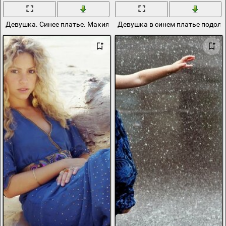
Девушка. Синее платье. Макияж. Причёска
Девушка в синем платье подол 