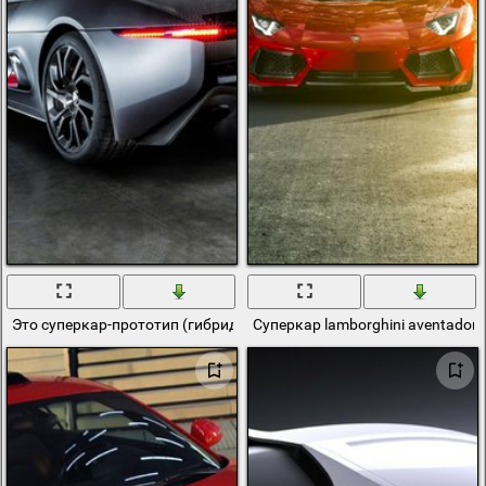
Это суперкар-прототип (гибрид) jaguar с-x75
Суперкар lamborghini aventador 