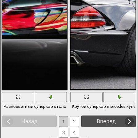
Разноцветный суперкар с головокружительным раскрасом
Крутой суперкар mercedes купе 
Назад
Вперед
1
2
3
4