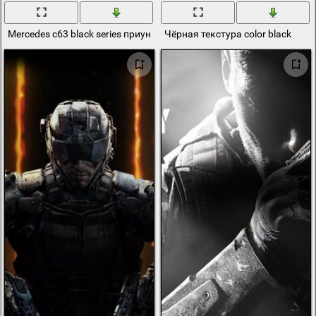
Mercedes c63 black series приуныл на закате
Чёрная текстура color black