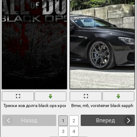
Трески зов долга black ops кровь
Bmw, m6, vorsteiner black sapphir
Назад
Вперед
1
2
3
4