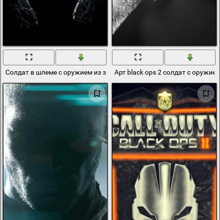
Солдат в шлеме с оружием из зов duty: black ops 3ь
Арт black ops 2 солдат с оружие