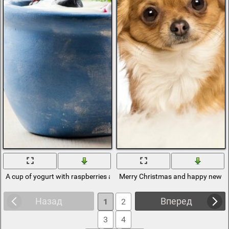
A cup of yogurt with raspberries and blueberries on the table
Merry Christmas and happy new y
Назад
Вперед
1
2
3
4