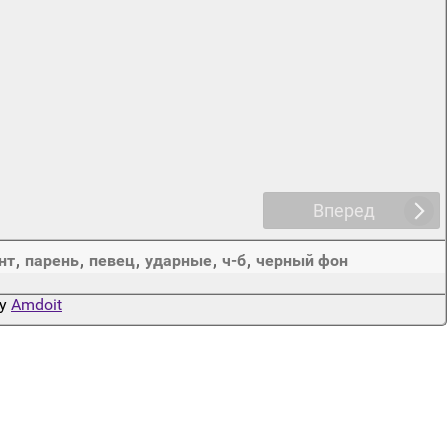
Вперед
нт
,
парень
,
певец
,
ударные
,
ч-б
,
черный фон
by
Amdoit