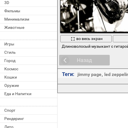
3D
Фильмы
Минимализм
Животные
во весь экран
Игры
Длиноволосый музыкант с гитарой
Стиль
Назад
Город
Космос
Теги:
jimmy page
,
led zeppeli
Кошки
Оружие
Еда и Напитки
Спорт
Рендеринг
Лето