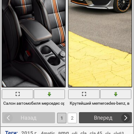
Салон автомобиля мерседес оранжевый с чёрным
Крутейший меmercedes-benz, в ц
Назад
Вперед
1
2
Теги:
amg
2015 г.
,
,
,
,
cla
,
,
,
,
4matic
cla 45
cdi
cls
cls63