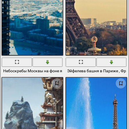
Небоскребы Москвы на фоне ясного неба
Эйфелева башня в Париже , Фр