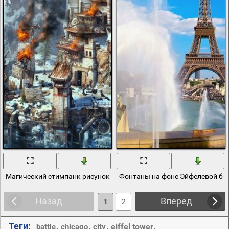
Магический стимпанк рисунок с огнем
Фонтаны на фоне Эйфелевой ба
Назад
Вперед
1
2
Теги:
,
,
,
eiffel tower
,
battle
chicago
city