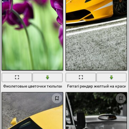
Фиолетовые цветочки тюльпанов tulips на зелёном фоне
Ferrari рендер желтый на краси