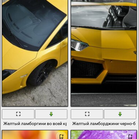
Желтый ламборгини во всей красе
Желтый ламборджини черно-бел