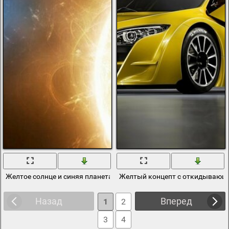
Желтое солнце и синяя планета
Желтый концепт с откидывающе
Назад
Вперед
1
2
3
4