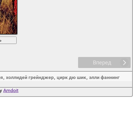
ь
Вперед
ия
,
холлидей грейнджер
,
цирк дю шик
,
элли фаннинг
by
Amdoit