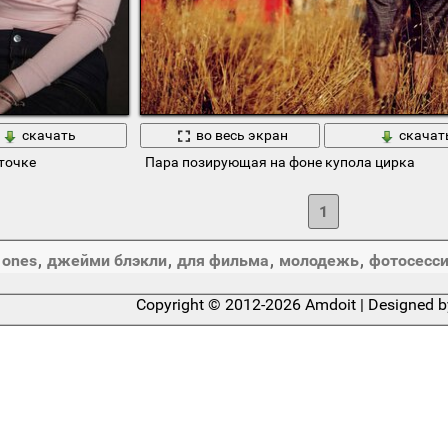
скачать
во весь экран
скачат
точке
Пара позирующая на фоне купола цирка
1
 ones
,
джейми блэкли
,
для фильма
,
молодежь
,
фотосесс
Copyright © 2012-2026 Amdoit | Designed 