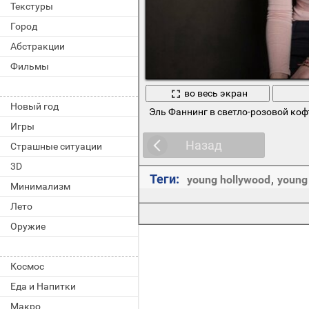
Текстуры
Город
Абстракции
Фильмы
во весь экран
Новый год
Эль Фаннинг в светло-розовой коф
Игры
Назад
Страшные ситуации
3D
Теги:
young hollywood
,
young
Минимализм
Лето
Оружие
Космос
Еда и Напитки
Макро