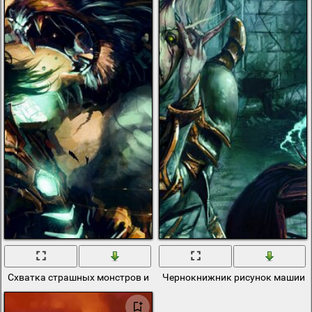
Схватка страшных монстров из аниме
Чернокнижник рисунок машии и