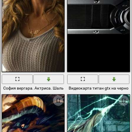
София вергара. Актриса. Шальная карта
Видеокарта титан gtx на черном