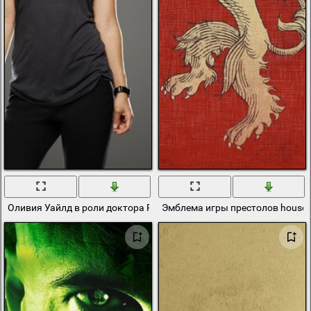
Оливия Уайлд в роли доктора Реми Хедли из телесериала «Доктор
Эмблема игры престолов house la