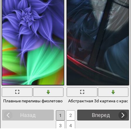
Плавные переливы фиолетового цвета в 3d
Абстрактная 3d картина с крас
Назад
Вперед
1
2
3
4