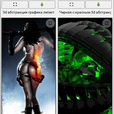
3d абстракция графика лепестки цветов
Черная с красным 3d абстракци